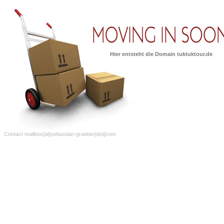
Hier entsteht die Domain tuktuktour.de
Contact
mailbox[at]sebastian-graeber[dot]com